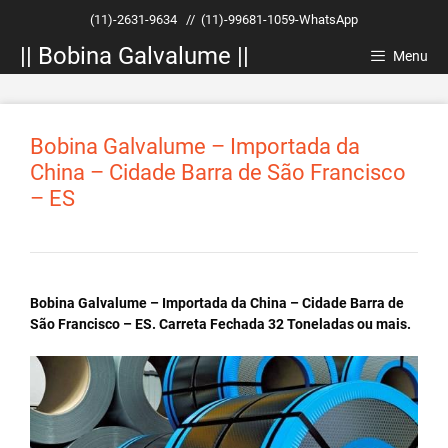
Pular
(11)-2631-9634
//
(11)-99681-1059-WhatsApp
para
|| Bobina Galvalume ||
o
Menu
conteúdo
Bobina Galvalume – Importada da
China – Cidade Barra de São Francisco
– ES
Bobina Galvalume – Importada da China – Cidade Barra de
São Francisco – ES. Carreta Fechada 32 Toneladas ou mais.