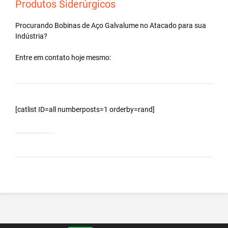
Produtos Siderúrgicos
Procurando Bobinas de
Aço Galvalume
no
Atacado
para sua
Indústria?
Entre em contato hoje mesmo:
[catlist ID=all numberposts=1 orderby=rand]
Bobinas Galvalumes e Aluzinc, principalmente Bobina Galvalume – Importada da China – Cidade Barra de São Francisco – ES.