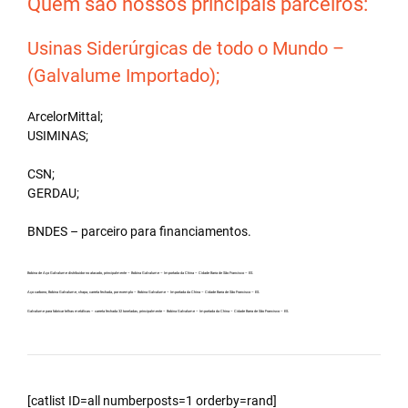
Quem são nossos principais parceiros:
Usinas Siderúrgicas de todo o Mundo –
(Galvalume Importado);
ArcelorMittal;
USIMINAS;
CSN;
GERDAU;
BNDES – parceiro para financiamentos.
Bobina de Aço Galvalume distribuidor no atacado, principalmente – Bobina Galvalume – Importada da China – Cidade Barra de São Francisco – ES.
Aço carbono, Bobina Galvalume, chapa, carreta fechada, por exemplo – Bobina Galvalume – Importada da China – Cidade Barra de São Francisco – ES.
Galvalume para fabricar telhas metálicas – carreta fechada 32 toneladas, principalmente – Bobina Galvalume – Importada da China – Cidade Barra de São Francisco – ES.
[catlist ID=all numberposts=1 orderby=rand]