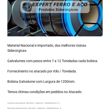
Material Nacional e importado, das melhores Usinas
Siderúrgicas.
Galvalumes com pesos entre 7 a 12 Toneladas cada bobina.
Fornecimento no atacado por Kilo / Tonelada.
Bobina Galvalume
com Largura de 1200mm.
Temos ótimas condições em pedidos no Atacado.
Aço Galvalume no atacado, principalmente – Bobina Galvalume – Importada da China – Cidade Barra de São Francisco – ES.
Bobina Galvalume carreta fechada, por exemplo – Bobina Galvalume – Importada da China – Cidade Barra de São Francisco – ES.