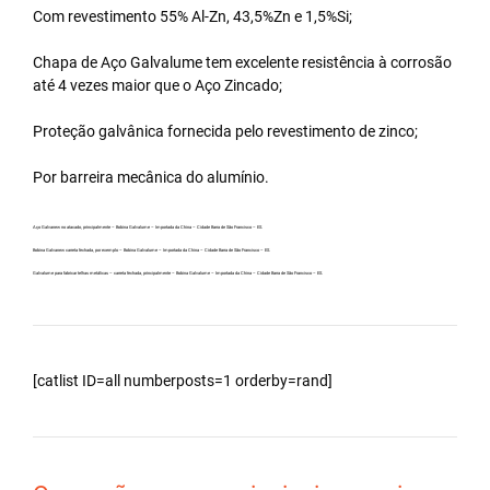
Com revestimento 55% Al-Zn, 43,5%Zn e 1,5%Si;
Chapa de Aço Galvalume tem excelente resistência à corrosão
até 4 vezes maior que o Aço Zincado;
Proteção galvânica fornecida pelo revestimento de zinco;
Por barreira mecânica do alumínio.
Aço Galvanew no atacado, principalmente – Bobina Galvalume – Importada da China – Cidade Barra de São Francisco – ES.
Bobina Galvanew carreta fechada, por exemplo – Bobina Galvalume – Importada da China – Cidade Barra de São Francisco – ES.
Galvalume para fabricar telhas metálicas – carreta fechada, principalmente – Bobina Galvalume – Importada da China – Cidade Barra de São Francisco – ES.
[catlist ID=all numberposts=1 orderby=rand]