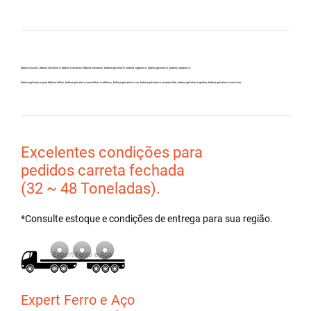
Bobina Aluzinc, Bobina Zincalume, Bobina Galvanew, Bobina Zincanew, bobina galvolume, bobina vagalume, bobina gavolume, bobina valgalume,
bobina galvalume para fabricar telhas, bobina galvalume para telhas metálicas, bobina galvalume csn, bobina galvalume arcelormittal, bobina galvalume gerdau, bobina galvalume usiminas,
Excelentes condições para
pedidos carreta fechada
(32 ~ 48 Toneladas).
*Consulte estoque e condições de entrega para sua região.
Expert Ferro e Aço