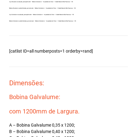
Aço Zincanew no atacado, principalmente – Bobina Galvalume – Importada da China – Cidade Barra de São Francisco – ES.
Bobina Zincalume carreta fechada, por exemplo – Bobina Galvalume – Importada da China – Cidade Barra de São Francisco – ES.
Aço Galvalume no atacado, principalmente – Bobina Galvalume – Importada da China – Cidade Barra de São Francisco – ES.
Bobina Galvalume carreta fechada, por exemplo – Bobina Galvalume – Importada da China – Cidade Barra de São Francisco – ES.
[catlist ID=all numberposts=1 orderby=rand]
Dimensões:
Bobina Galvalume:
com 1200mm de Largura.
A – Bobina Galvalume 0,35 x 1200;
B – Bobina Galvalume 0,40 x 1200;