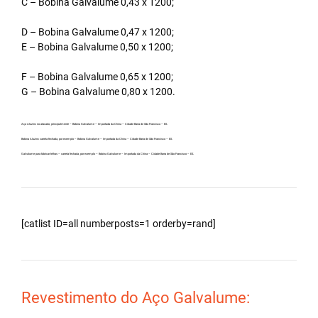
C – Bobina Galvalume 0,43 x 1200;
D – Bobina Galvalume 0,47 x 1200;
E – Bobina Galvalume 0,50 x 1200;
F – Bobina Galvalume 0,65 x 1200;
G – Bobina Galvalume 0,80 x 1200.
Aço Aluzinc no atacado, principalmente – Bobina Galvalume – Importada da China – Cidade Barra de São Francisco – ES.
Bobina Aluzinc carreta fechada, por exemplo – Bobina Galvalume – Importada da China – Cidade Barra de São Francisco – ES.
Galvalume para fabricar telhas – carreta fechada, por exemplo – Bobina Galvalume – Importada da China – Cidade Barra de São Francisco – ES.
[catlist ID=all numberposts=1 orderby=rand]
Revestimento do Aço Galvalume: