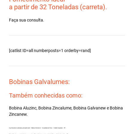
a partir de 32 Toneladas (carreta).
Faça sua consulta.
[catlist ID=all numberposts=1 orderby=rand]
Bobinas Galvalumes:
Também conhecidas como:
Bobina Aluzinc, Bobina Zincalume, Bobina Galvanew e Bobina
Zincanew.
Aço Zincanew no atacado, principalmente – Bobina Galvalume – Importada da China – Cidade Araçatuba – SP.