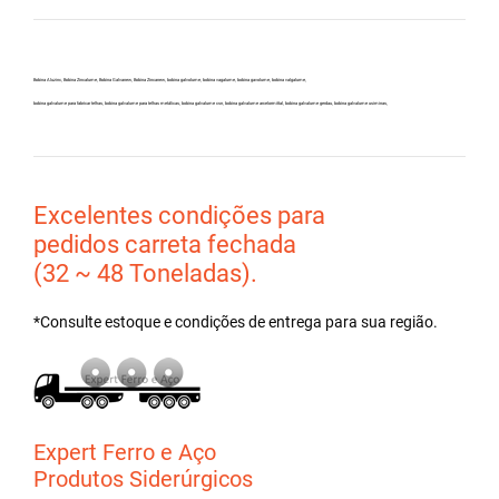
Bobina Aluzinc, Bobina Zincalume, Bobina Galvanew, Bobina Zincanew, bobina galvolume, bobina vagalume, bobina gavolume, bobina valgalume,
bobina galvalume para fabricar telhas, bobina galvalume para telhas metálicas, bobina galvalume csn, bobina galvalume arcelormittal, bobina galvalume gerdau, bobina galvalume usiminas,
Excelentes condições para
pedidos carreta fechada
(32 ~ 48 Toneladas).
*Consulte estoque e condições de entrega para sua região.
Expert Ferro e Aço
Produtos Siderúrgicos