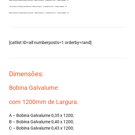
Bobina Zincalume carreta fechada, por exemplo – Bobina Galvalume – Importada da China – Cidade Araçatuba – SP.
Aço Galvalume no atacado, principalmente – Bobina Galvalume – Importada da China – Cidade Araçatuba – SP.
Bobina Galvalume carreta fechada, por exemplo – Bobina Galvalume – Importada da China – Cidade Araçatuba – SP.
[catlist ID=all numberposts=1 orderby=rand]
Dimensões:
Bobina Galvalume:
com 1200mm de Largura.
A – Bobina Galvalume 0,35 x 1200;
B – Bobina Galvalume 0,40 x 1200;
C – Bobina Galvalume 0,43 x 1200;