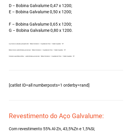
D – Bobina Galvalume 0,47 x 1200;
E – Bobina Galvalume 0,50 x 1200;
F – Bobina Galvalume 0,65 x 1200;
G – Bobina Galvalume 0,80 x 1200.
Aço Aluzinc no atacado, principalmente – Bobina Galvalume – Importada da China – Cidade Araçatuba – SP.
Bobina Aluzinc carreta fechada, por exemplo – Bobina Galvalume – Importada da China – Cidade Araçatuba – SP.
Galvalume para fabricar telhas – carreta fechada, por exemplo – Bobina Galvalume – Importada da China – Cidade Araçatuba – SP.
[catlist ID=all numberposts=1 orderby=rand]
Revestimento do Aço Galvalume:
Com revestimento 55% Al-Zn, 43,5%Zn e 1,5%Si;