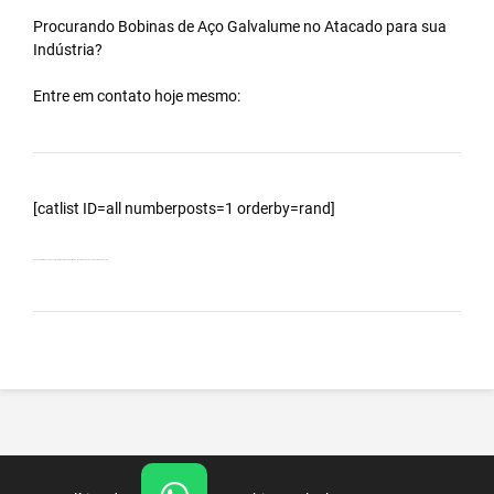
Procurando Bobinas de
Aço Galvalume
no
Atacado
para sua
Indústria?
Entre em contato hoje mesmo:
[catlist ID=all numberposts=1 orderby=rand]
Bobinas Galvalumes e Aluzinc, principalmente Bobina Galvalume – Importada da China – Cidade Araçatuba – SP.