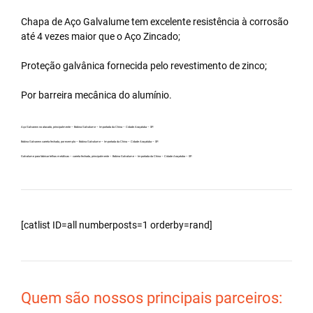
Chapa de Aço Galvalume tem excelente resistência à corrosão
até 4 vezes maior que o Aço Zincado;
Proteção galvânica fornecida pelo revestimento de zinco;
Por barreira mecânica do alumínio.
Aço Galvanew no atacado, principalmente – Bobina Galvalume – Importada da China – Cidade Araçatuba – SP.
Bobina Galvanew carreta fechada, por exemplo – Bobina Galvalume – Importada da China – Cidade Araçatuba – SP.
Galvalume para fabricar telhas metálicas – carreta fechada, principalmente – Bobina Galvalume – Importada da China – Cidade Araçatuba – SP.
[catlist ID=all numberposts=1 orderby=rand]
Quem são nossos principais parceiros: