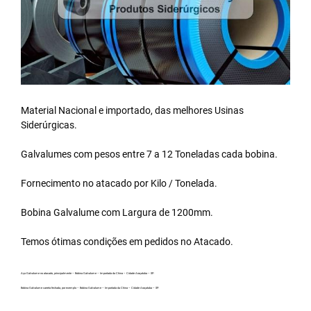
Material Nacional e importado, das melhores Usinas
Siderúrgicas.
Galvalumes com pesos entre 7 a 12 Toneladas cada bobina.
Fornecimento no atacado por Kilo / Tonelada.
Bobina Galvalume
com Largura de 1200mm.
Temos ótimas condições em pedidos no Atacado.
Aço Galvalume no atacado, principalmente – Bobina Galvalume – Importada da China – Cidade Araçatuba – SP.
Bobina Galvalume carreta fechada, por exemplo – Bobina Galvalume – Importada da China – Cidade Araçatuba – SP.