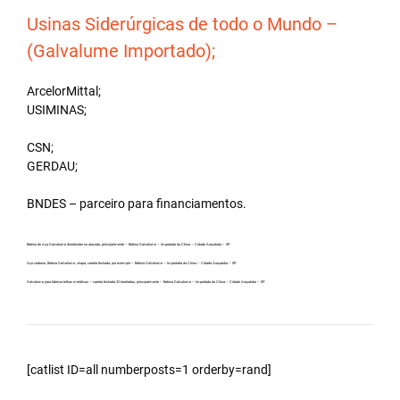
Usinas Siderúrgicas de todo o Mundo –
(Galvalume Importado);
ArcelorMittal;
USIMINAS;
CSN;
GERDAU;
BNDES – parceiro para financiamentos.
Bobina de Aço Galvalume distribuidor no atacado, principalmente – Bobina Galvalume – Importada da China – Cidade Araçatuba – SP.
Aço carbono, Bobina Galvalume, chapa, carreta fechada, por exemplo – Bobina Galvalume – Importada da China – Cidade Araçatuba – SP.
Galvalume para fabricar telhas metálicas – carreta fechada 32 toneladas, principalmente – Bobina Galvalume – Importada da China – Cidade Araçatuba – SP.
[catlist ID=all numberposts=1 orderby=rand]