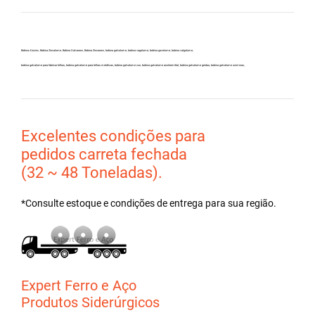
Bobina Aluzinc, Bobina Zincalume, Bobina Galvanew, Bobina Zincanew, bobina galvolume, bobina vagalume, bobina gavolume, bobina valgalume,
bobina galvalume para fabricar telhas, bobina galvalume para telhas metálicas, bobina galvalume csn, bobina galvalume arcelormittal, bobina galvalume gerdau, bobina galvalume usiminas,
Excelentes condições para
pedidos carreta fechada
(32 ~ 48 Toneladas).
*Consulte estoque e condições de entrega para sua região.
Expert Ferro e Aço
Produtos Siderúrgicos