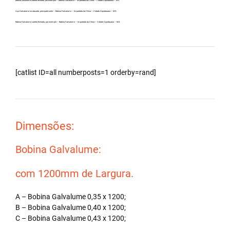
Bobina Zincalume carreta fechada, por exemplo – Bobina Galvalume – Importada da China – Cidade Aquidauana – MS.
Aço Galvalume no atacado, principalmente – Bobina Galvalume – Importada da China – Cidade Aquidauana – MS.
Bobina Galvalume carreta fechada, por exemplo – Bobina Galvalume – Importada da China – Cidade Aquidauana – MS.
[catlist ID=all numberposts=1 orderby=rand]
Dimensões:
Bobina Galvalume:
com 1200mm de Largura.
A – Bobina Galvalume 0,35 x 1200;
B – Bobina Galvalume 0,40 x 1200;
C – Bobina Galvalume 0,43 x 1200;