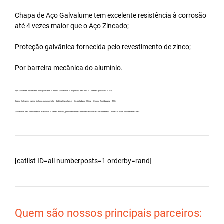
Chapa de Aço Galvalume tem excelente resistência à corrosão
até 4 vezes maior que o Aço Zincado;
Proteção galvânica fornecida pelo revestimento de zinco;
Por barreira mecânica do alumínio.
Aço Galvanew no atacado, principalmente – Bobina Galvalume – Importada da China – Cidade Aquidauana – MS.
Bobina Galvanew carreta fechada, por exemplo – Bobina Galvalume – Importada da China – Cidade Aquidauana – MS.
Galvalume para fabricar telhas metálicas – carreta fechada, principalmente – Bobina Galvalume – Importada da China – Cidade Aquidauana – MS.
[catlist ID=all numberposts=1 orderby=rand]
Quem são nossos principais parceiros: