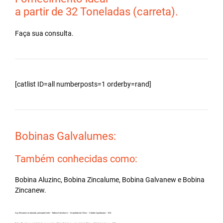
a partir de 32 Toneladas (carreta).
Faça sua consulta.
[catlist ID=all numberposts=1 orderby=rand]
Bobinas Galvalumes:
Também conhecidas como:
Bobina Aluzinc, Bobina Zincalume, Bobina Galvanew e Bobina
Zincanew.
Aço Zincanew no atacado, principalmente – Bobina Galvalume – Importada da China – Cidade Aquidauana – MS.