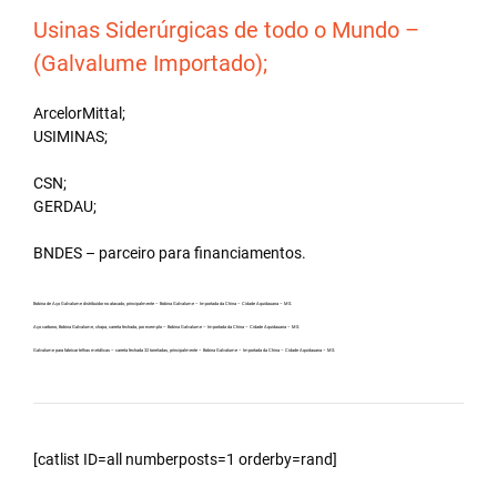
Usinas Siderúrgicas de todo o Mundo –
(Galvalume Importado);
ArcelorMittal;
USIMINAS;
CSN;
GERDAU;
BNDES – parceiro para financiamentos.
Bobina de Aço Galvalume distribuidor no atacado, principalmente – Bobina Galvalume – Importada da China – Cidade Aquidauana – MS.
Aço carbono, Bobina Galvalume, chapa, carreta fechada, por exemplo – Bobina Galvalume – Importada da China – Cidade Aquidauana – MS.
Galvalume para fabricar telhas metálicas – carreta fechada 32 toneladas, principalmente – Bobina Galvalume – Importada da China – Cidade Aquidauana – MS.
[catlist ID=all numberposts=1 orderby=rand]