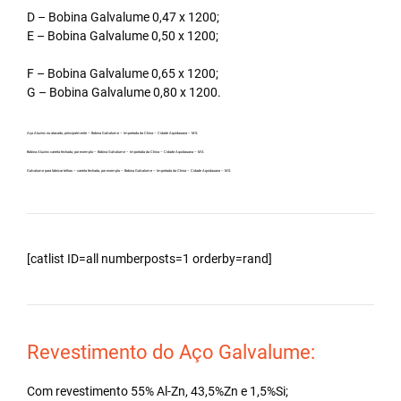
D – Bobina Galvalume 0,47 x 1200;
E – Bobina Galvalume 0,50 x 1200;
F – Bobina Galvalume 0,65 x 1200;
G – Bobina Galvalume 0,80 x 1200.
Aço Aluzinc no atacado, principalmente – Bobina Galvalume – Importada da China – Cidade Aquidauana – MS.
Bobina Aluzinc carreta fechada, por exemplo – Bobina Galvalume – Importada da China – Cidade Aquidauana – MS.
Galvalume para fabricar telhas – carreta fechada, por exemplo – Bobina Galvalume – Importada da China – Cidade Aquidauana – MS.
[catlist ID=all numberposts=1 orderby=rand]
Revestimento do Aço Galvalume:
Com revestimento 55% Al-Zn, 43,5%Zn e 1,5%Si;