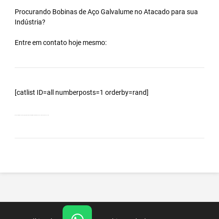
Procurando Bobinas de
Aço Galvalume
no
Atacado
para sua
Indústria?
Entre em contato hoje mesmo:
[catlist ID=all numberposts=1 orderby=rand]
Bobinas Galvalumes e Aluzinc, principalmente Bobina Galvalume – Importada da China – Cidade Aquidauana – MS.