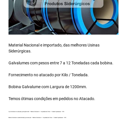
Material Nacional e importado, das melhores Usinas
Siderúrgicas.
Galvalumes com pesos entre 7 a 12 Toneladas cada bobina.
Fornecimento no atacado por Kilo / Tonelada.
Bobina Galvalume
com Largura de 1200mm.
Temos ótimas condições em pedidos no Atacado.
Aço Galvalume no atacado, principalmente – Bobina Galvalume – Importada da China – Cidade Aquidauana – MS.
Bobina Galvalume carreta fechada, por exemplo – Bobina Galvalume – Importada da China – Cidade Aquidauana – MS.