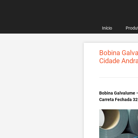
Pular
para
o
conteúdo
Início
Produ
Bobina Galva
Cidade Andr
Bobina Galvalume –
Carreta Fechada 32