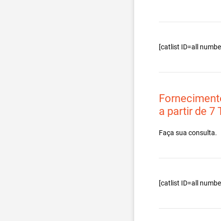
[catlist ID=all num
Forneciment
a partir de 7
Faça sua consulta.
[catlist ID=all num