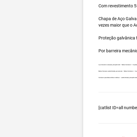
Com revestimento 55
Chapa de Aço Galval
vezes maior que o A
Proteção galvânica f
Por barreira mecâni
Aço Galvanew no atacado, principalmente – Bobina Galvalume – Importa
Bobina Galvanew carreta fechada, por exemplo – Bobina Galvalume – Imp
Galvalume para fabricar telhas metálicas – carreta fechada, principalme
[catlist ID=all num