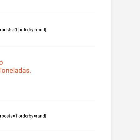
berposts=1 orderby=rand]
o
 Toneladas.
berposts=1 orderby=rand]