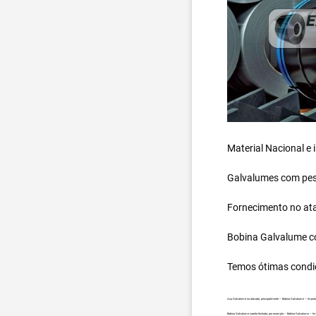
Material Nacional e
Galvalumes com peso
Fornecimento no ata
Bobina Galvalume
c
Temos ótimas condi
Aço Galvalume no atacado, principalmente – Bobina Galvalume – Import
Bobina Galvalume carreta fechada, por exemplo – Bobina Galvalume – Im