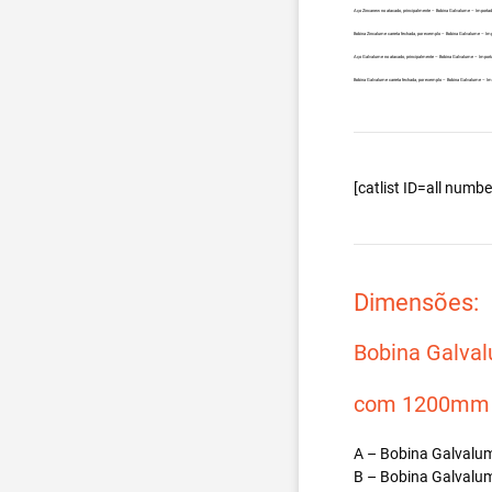
Aço Zincanew no atacado, principalmente – Bobina Galvalume – Importad
Bobina Zincalume carreta fechada, por exemplo – Bobina Galvalume – Imp
Aço Galvalume no atacado, principalmente – Bobina Galvalume – Import
Bobina Galvalume carreta fechada, por exemplo – Bobina Galvalume – Im
[catlist ID=all num
Dimensões:
Bobina Galva
com 1200mm d
A – Bobina Galvalum
B – Bobina Galvalum