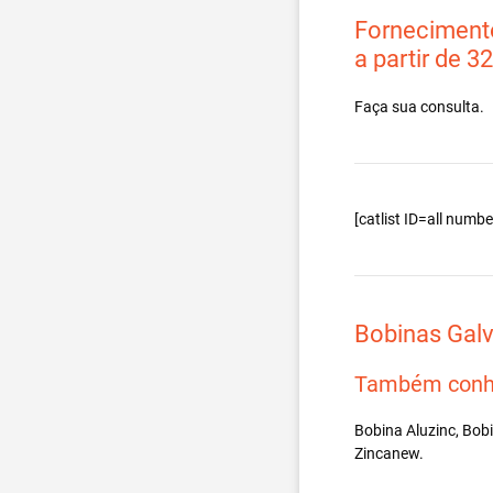
Fornecimento
a partir de 3
Faça sua consulta.
[catlist ID=all num
Bobinas Gal
Também conh
Bobina Aluzinc, Bob
Zincanew.