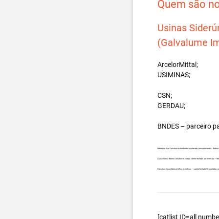
Quem são nos
Usinas Siderú
(Galvalume Im
ArcelorMittal;
USIMINAS;
CSN;
GERDAU;
BNDES – parceiro p
Bobina de Aço Galvalume distribuidor no atacado, principalmente – Bobi
Aço carbono, Bobina Galvalume, chapa, carreta fechada, por exemplo – B
Galvalume para fabricar telhas metálicas – carreta fechada 32 toneladas
[catlist ID=all num