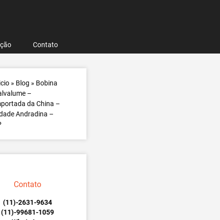
ação
Contato
icio
»
Blog
»
Bobina
alvalume –
portada da China –
dade Andradina –
P
Contato
(11)-2631-9634
(11)-99681-1059