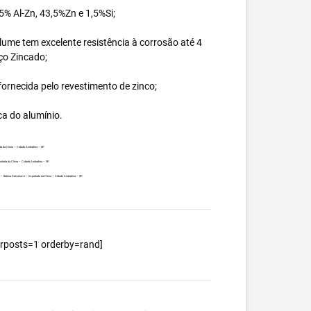
% Al-Zn, 43,5%Zn e 1,5%Si;
ume tem excelente resistência à corrosão até 4
ço Zincado;
ornecida pelo revestimento de zinco;
ca do alumínio.
da da China – Cidade Andradina – SP.
ortada da China – Cidade Andradina – SP.
nte – Bobina Galvalume – Importada da China – Cidade Andradina – SP.
berposts=1 orderby=rand]