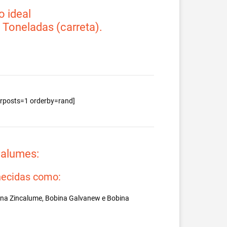
 ideal
2 Toneladas (carreta).
berposts=1 orderby=rand]
valumes:
ecidas como:
ina Zincalume, Bobina Galvanew e Bobina