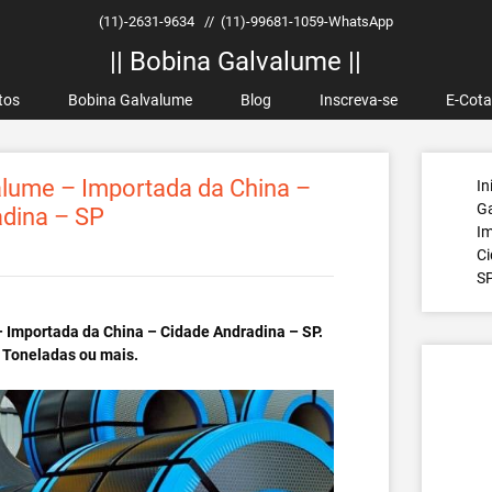
(11)-2631-9634
//
(11)-99681-1059-WhatsApp
|| Bobina Galvalume ||
tos
Bobina Galvalume
Blog
Inscreva-se
E-Cot
lume – Importada da China –
In
G
adina – SP
Im
Ci
S
 Importada da China – Cidade Andradina – SP.
 Toneladas ou mais.