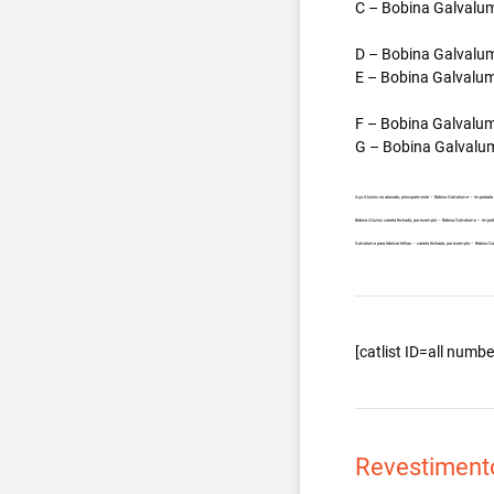
C – Bobina Galvalum
D – Bobina Galvalum
E – Bobina Galvalum
F – Bobina Galvalum
G – Bobina Galvalum
Aço Aluzinc no atacado, principalmente – Bobina Galvalume – Importada
Bobina Aluzinc carreta fechada, por exemplo – Bobina Galvalume – Impor
Galvalume para fabricar telhas – carreta fechada, por exemplo – Bobina 
[catlist ID=all num
Revestiment