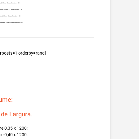
a da China – Cidade Andradina – SP.
ortada da China – Cidade Andradina – SP.
ada da China – Cidade Andradina – SP.
portada da China – Cidade Andradina – SP.
berposts=1 orderby=rand]
lume:
e Largura.
e 0,35 x 1200;
e 0,40 x 1200;