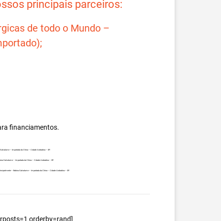
sos principais parceiros:
rgicas de todo o Mundo –
portado);
ara financiamentos.
na Galvalume – Importada da China – Cidade Andradina – SP.
obina Galvalume – Importada da China – Cidade Andradina – SP.
, principalmente – Bobina Galvalume – Importada da China – Cidade Andradina – SP.
berposts=1 orderby=rand]