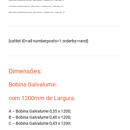
Bobina Zincalume carreta fechada, por exemplo – Bobina Galvalume – Importada da China – Cidade Alegre – ES.
Aço Galvalume no atacado, principalmente – Bobina Galvalume – Importada da China – Cidade Alegre – ES.
Bobina Galvalume carreta fechada, por exemplo – Bobina Galvalume – Importada da China – Cidade Alegre – ES.
[catlist ID=all numberposts=1 orderby=rand]
Dimensões:
Bobina Galvalume:
com 1200mm de Largura.
A – Bobina Galvalume 0,35 x 1200;
B – Bobina Galvalume 0,40 x 1200;
C – Bobina Galvalume 0,43 x 1200;