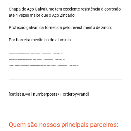
Chapa de Aço Galvalume tem excelente resistência à corrosão
até 4 vezes maior que o Aço Zincado;
Proteção galvânica fornecida pelo revestimento de zinco;
Por barreira mecânica do alumínio.
Aço Galvanew no atacado, principalmente – Bobina Galvalume – Importada da China – Cidade Alegre – ES.
Bobina Galvanew carreta fechada, por exemplo – Bobina Galvalume – Importada da China – Cidade Alegre – ES.
Galvalume para fabricar telhas metálicas – carreta fechada, principalmente – Bobina Galvalume – Importada da China – Cidade Alegre – ES.
[catlist ID=all numberposts=1 orderby=rand]
Quem são nossos principais parceiros: