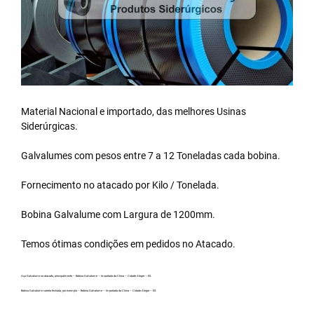
Material Nacional e importado, das melhores Usinas
Siderúrgicas.
Galvalumes com pesos entre 7 a 12 Toneladas cada bobina.
Fornecimento no atacado por Kilo / Tonelada.
Bobina Galvalume
com Largura de 1200mm.
Temos ótimas condições em pedidos no Atacado.
Aço Galvalume no atacado, principalmente – Bobina Galvalume – Importada da China – Cidade Alegre – ES.
Bobina Galvalume carreta fechada, por exemplo – Bobina Galvalume – Importada da China – Cidade Alegre – ES.