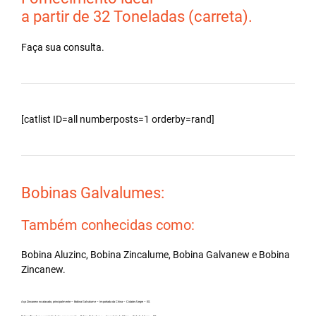
a partir de 32 Toneladas (carreta).
Faça sua consulta.
[catlist ID=all numberposts=1 orderby=rand]
Bobinas Galvalumes:
Também conhecidas como:
Bobina Aluzinc, Bobina Zincalume, Bobina Galvanew e Bobina
Zincanew.
Aço Zincanew no atacado, principalmente – Bobina Galvalume – Importada da China – Cidade Alegre – ES.