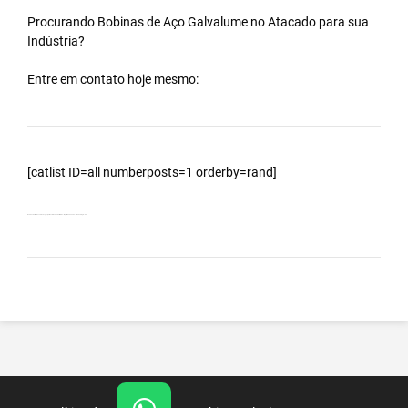
Procurando Bobinas de
Aço Galvalume
no
Atacado
para sua
Indústria?
Entre em contato hoje mesmo:
[catlist ID=all numberposts=1 orderby=rand]
Bobinas Galvalumes e Aluzinc, principalmente Bobina Galvalume – Importada da China – Cidade Alegre – ES.