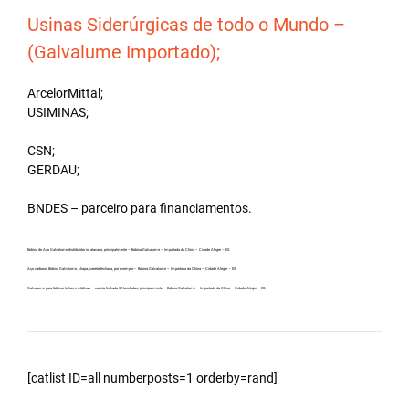
Usinas Siderúrgicas de todo o Mundo –
(Galvalume Importado);
ArcelorMittal;
USIMINAS;
CSN;
GERDAU;
BNDES – parceiro para financiamentos.
Bobina de Aço Galvalume distribuidor no atacado, principalmente – Bobina Galvalume – Importada da China – Cidade Alegre – ES.
Aço carbono, Bobina Galvalume, chapa, carreta fechada, por exemplo – Bobina Galvalume – Importada da China – Cidade Alegre – ES.
Galvalume para fabricar telhas metálicas – carreta fechada 32 toneladas, principalmente – Bobina Galvalume – Importada da China – Cidade Alegre – ES.
[catlist ID=all numberposts=1 orderby=rand]