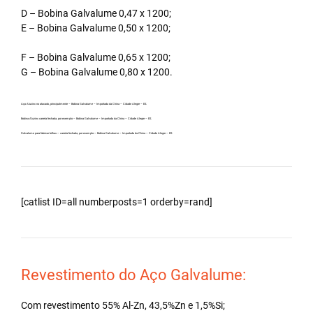
D – Bobina Galvalume 0,47 x 1200;
E – Bobina Galvalume 0,50 x 1200;
F – Bobina Galvalume 0,65 x 1200;
G – Bobina Galvalume 0,80 x 1200.
Aço Aluzinc no atacado, principalmente – Bobina Galvalume – Importada da China – Cidade Alegre – ES.
Bobina Aluzinc carreta fechada, por exemplo – Bobina Galvalume – Importada da China – Cidade Alegre – ES.
Galvalume para fabricar telhas – carreta fechada, por exemplo – Bobina Galvalume – Importada da China – Cidade Alegre – ES.
[catlist ID=all numberposts=1 orderby=rand]
Revestimento do Aço Galvalume:
Com revestimento 55% Al-Zn, 43,5%Zn e 1,5%Si;