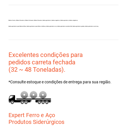
Bobina Aluzinc, Bobina Zincalume, Bobina Galvanew, Bobina Zincanew, bobina galvolume, bobina vagalume, bobina gavolume, bobina valgalume,
bobina galvalume para fabricar telhas, bobina galvalume para telhas metálicas, bobina galvalume csn, bobina galvalume arcelormittal, bobina galvalume gerdau, bobina galvalume usiminas,
Excelentes condições para
pedidos carreta fechada
(32 ~ 48 Toneladas).
*Consulte estoque e condições de entrega para sua região.
Expert Ferro e Aço
Produtos Siderúrgicos