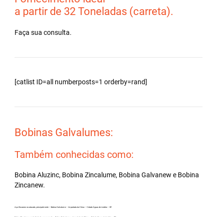
a partir de 32 Toneladas (carreta).
Faça sua consulta.
[catlist ID=all numberposts=1 orderby=rand]
Bobinas Galvalumes:
Também conhecidas como:
Bobina Aluzinc, Bobina Zincalume, Bobina Galvanew e Bobina
Zincanew.
Aço Zincanew no atacado, principalmente – Bobina Galvalume – Importada da China – Cidade Águas de Lindóia – SP.