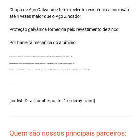
Chapa de Aço Galvalume tem excelente resistência à corrosão
até 4 vezes maior que o Aço Zincado;
Proteção galvânica fornecida pelo revestimento de zinco;
Por barreira mecânica do alumínio.
Aço Galvanew no atacado, principalmente – Bobina Galvalume – Importada da China – Cidade Águas de Lindóia – SP.
Bobina Galvanew carreta fechada, por exemplo – Bobina Galvalume – Importada da China – Cidade Águas de Lindóia – SP.
Galvalume para fabricar telhas metálicas – carreta fechada, principalmente – Bobina Galvalume – Importada da China – Cidade Águas de Lindóia – SP.
[catlist ID=all numberposts=1 orderby=rand]
Quem são nossos principais parceiros: