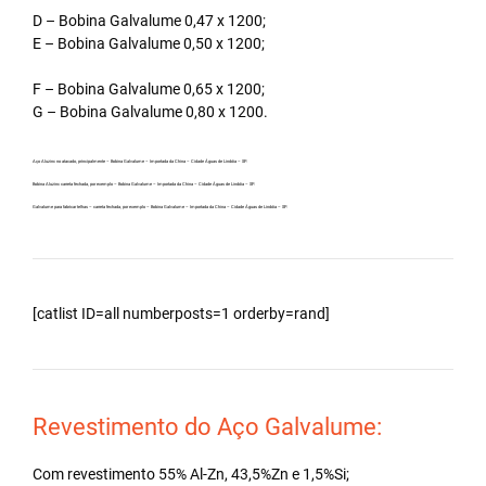
D – Bobina Galvalume 0,47 x 1200;
E – Bobina Galvalume 0,50 x 1200;
F – Bobina Galvalume 0,65 x 1200;
G – Bobina Galvalume 0,80 x 1200.
Aço Aluzinc no atacado, principalmente – Bobina Galvalume – Importada da China – Cidade Águas de Lindóia – SP.
Bobina Aluzinc carreta fechada, por exemplo – Bobina Galvalume – Importada da China – Cidade Águas de Lindóia – SP.
Galvalume para fabricar telhas – carreta fechada, por exemplo – Bobina Galvalume – Importada da China – Cidade Águas de Lindóia – SP.
[catlist ID=all numberposts=1 orderby=rand]
Revestimento do Aço Galvalume:
Com revestimento 55% Al-Zn, 43,5%Zn e 1,5%Si;