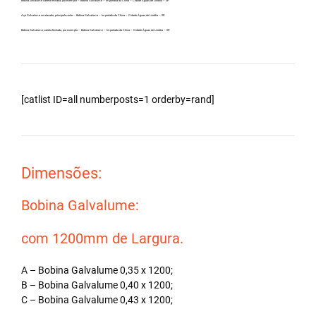
Bobina Zincalume carreta fechada, por exemplo – Bobina Galvalume – Importada da China – Cidade Águas de Lindóia – SP.
Aço Galvalume no atacado, principalmente – Bobina Galvalume – Importada da China – Cidade Águas de Lindóia – SP.
Bobina Galvalume carreta fechada, por exemplo – Bobina Galvalume – Importada da China – Cidade Águas de Lindóia – SP.
[catlist ID=all numberposts=1 orderby=rand]
Dimensões:
Bobina Galvalume:
com 1200mm de Largura.
A – Bobina Galvalume 0,35 x 1200;
B – Bobina Galvalume 0,40 x 1200;
C – Bobina Galvalume 0,43 x 1200;