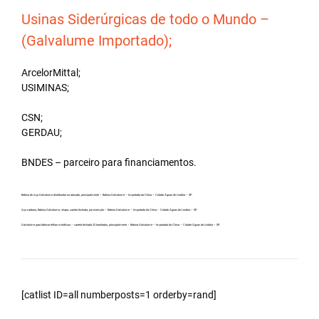
Usinas Siderúrgicas de todo o Mundo –
(Galvalume Importado);
ArcelorMittal;
USIMINAS;
CSN;
GERDAU;
BNDES – parceiro para financiamentos.
Bobina de Aço Galvalume distribuidor no atacado, principalmente – Bobina Galvalume – Importada da China – Cidade Águas de Lindóia – SP.
Aço carbono, Bobina Galvalume, chapa, carreta fechada, por exemplo – Bobina Galvalume – Importada da China – Cidade Águas de Lindóia – SP.
Galvalume para fabricar telhas metálicas – carreta fechada 32 toneladas, principalmente – Bobina Galvalume – Importada da China – Cidade Águas de Lindóia – SP.
[catlist ID=all numberposts=1 orderby=rand]