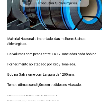
Material Nacional e importado, das melhores Usinas
Siderúrgicas.
Galvalumes com pesos entre 7 a 12 Toneladas cada bobina.
Fornecimento no atacado por Kilo / Tonelada.
Bobina Galvalume
com Largura de 1200mm.
Temos ótimas condições em pedidos no Atacado.
Aço Galvalume no atacado, principalmente – Bobina Galvalume – Importada da China – Cidade Águas de Lindóia – SP.
Bobina Galvalume carreta fechada, por exemplo – Bobina Galvalume – Importada da China – Cidade Águas de Lindóia – SP.