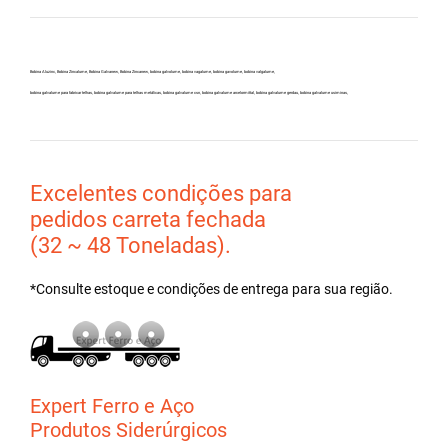
Bobina Aluzinc, Bobina Zincalume, Bobina Galvanew, Bobina Zincanew, bobina galvolume, bobina vagalume, bobina gavolume, bobina valgalume,
bobina galvalume para fabricar telhas, bobina galvalume para telhas metálicas, bobina galvalume csn, bobina galvalume arcelormittal, bobina galvalume gerdau, bobina galvalume usiminas,
Excelentes condições para
pedidos carreta fechada
(32 ~ 48 Toneladas).
*Consulte estoque e condições de entrega para sua região.
Expert Ferro e Aço
Produtos Siderúrgicos