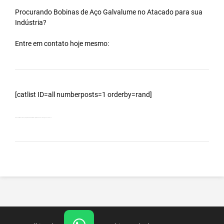
Procurando Bobinas de
Aço Galvalume
no
Atacado
para sua
Indústria?
Entre em contato hoje mesmo:
[catlist ID=all numberposts=1 orderby=rand]
Bobinas Galvalumes e Aluzinc, principalmente Bobina Galvalume – Importada da China – Cidade Águas de Lindóia – SP.