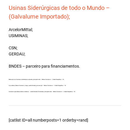
Usinas Siderúrgicas de todo o Mundo –
(Galvalume Importado);
ArcelorMittal;
USIMINAS;
CSN;
GERDAU;
BNDES – parceiro para financiamentos.
Bobina de Aço Galvalume distribuidor no atacado, principalmente – Bobina Galvalume – Cidade Seropédica – RJ.
Aço carbono, Bobina Galvalume, chapa, carreta fechada, por exemplo – Bobina Galvalume – Cidade Seropédica – RJ.
Galvalume para fabricar telhas metálicas – carreta fechada 32 toneladas, principalmente – Bobina Galvalume – Cidade Seropédica – RJ.
[catlist ID=all numberposts=1 orderby=rand]