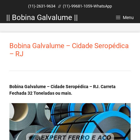
Pular
(11)-2631-9634
//
(11)-99681-1059-WhatsApp
para
|| Bobina Galvalume ||
o
Menu
conteúdo
Bobina Galvalume – Cidade Seropédica
– RJ
Bobina Galvalume – Cidade Seropédica – RJ. Carreta
Fechada 32 Toneladas ou mais.