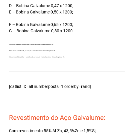
D – Bobina Galvalume 0,47 x 1200;
E – Bobina Galvalume 0,50 x 1200;
F – Bobina Galvalume 0,65 x 1200;
G – Bobina Galvalume 0,80 x 1200.
Aço Aluzinc no atacado, principalmente – Bobina Galvalume – Cidade Seropédica – RJ.
Bobina Aluzinc carreta fechada, por exemplo – Bobina Galvalume – Cidade Seropédica – RJ.
Galvalume para fabricar telhas – carreta fechada, por exemplo – Bobina Galvalume – Cidade Seropédica – RJ.
[catlist ID=all numberposts=1 orderby=rand]
Revestimento do Aço Galvalume:
Com revestimento 55% Al-Zn, 43,5%Zn e 1,5%Si;