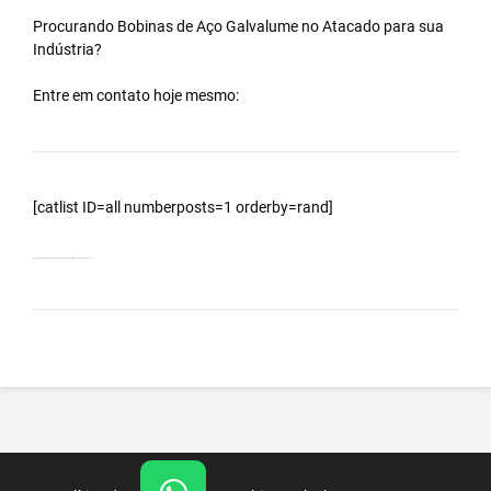
Procurando Bobinas de
Aço Galvalume
no
Atacado
para sua
Indústria?
Entre em contato hoje mesmo:
[catlist ID=all numberposts=1 orderby=rand]
Bobinas Galvalumes e Aluzinc, principalmente Bobina Galvalume – Cidade Seropédica – RJ.