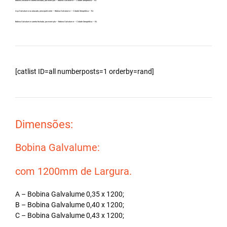
Bobina Zincalume carreta fechada, por exemplo – Bobina Galvalume – Cidade Seropédica – RJ.
Aço Galvalume no atacado, principalmente – Bobina Galvalume – Cidade Seropédica – RJ.
Bobina Galvalume carreta fechada, por exemplo – Bobina Galvalume – Cidade Seropédica – RJ.
[catlist ID=all numberposts=1 orderby=rand]
Dimensões:
Bobina Galvalume:
com 1200mm de Largura.
A – Bobina Galvalume 0,35 x 1200;
B – Bobina Galvalume 0,40 x 1200;
C – Bobina Galvalume 0,43 x 1200;