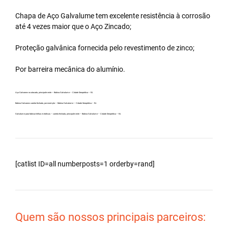
Chapa de Aço Galvalume tem excelente resistência à corrosão
até 4 vezes maior que o Aço Zincado;
Proteção galvânica fornecida pelo revestimento de zinco;
Por barreira mecânica do alumínio.
Aço Galvanew no atacado, principalmente – Bobina Galvalume – Cidade Seropédica – RJ.
Bobina Galvanew carreta fechada, por exemplo – Bobina Galvalume – Cidade Seropédica – RJ.
Galvalume para fabricar telhas metálicas – carreta fechada, principalmente – Bobina Galvalume – Cidade Seropédica – RJ.
[catlist ID=all numberposts=1 orderby=rand]
Quem são nossos principais parceiros: