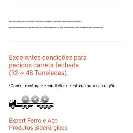
Bobina Aluzinc, Bobina Zincalume, Bobina Galvanew, Bobina Zincanew, bobina galvolume, bobina vagalume, bobina gavolume, bobina valgalume,
bobina galvalume para fabricar telhas, bobina galvalume para telhas metálicas, bobina galvalume csn, bobina galvalume arcelormittal, bobina galvalume gerdau, bobina galvalume usiminas,
Excelentes condições para
pedidos carreta fechada
(32 ~ 48 Toneladas).
*Consulte estoque e condições de entrega para sua região.
Expert Ferro e Aço
Produtos Siderúrgicos