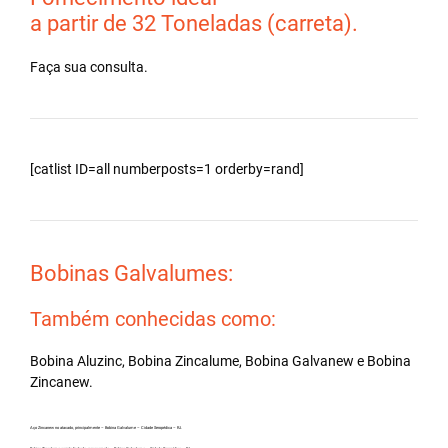
a partir de 32 Toneladas (carreta).
Faça sua consulta.
[catlist ID=all numberposts=1 orderby=rand]
Bobinas Galvalumes:
Também conhecidas como:
Bobina Aluzinc, Bobina Zincalume, Bobina Galvanew e Bobina
Zincanew.
Aço Zincanew no atacado, principalmente – Bobina Galvalume – Cidade Seropédica – RJ.