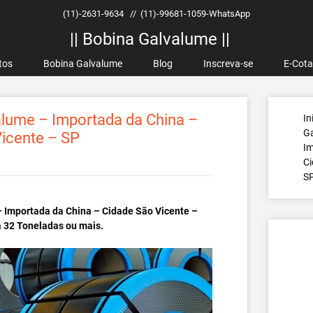
(11)-2631-9634
//
(11)-99681-1059-WhatsApp
|| Bobina Galvalume ||
tos
Bobina Galvalume
Blog
Inscreva-se
E-Cot
lume – Importada da China –
In
G
icente – SP
Im
Ci
S
 Importada da China – Cidade São Vicente –
a 32 Toneladas ou mais.