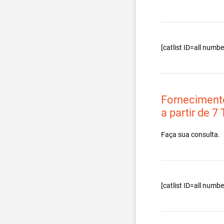
[catlist ID=all num
Forneciment
a partir de 7
Faça sua consulta.
[catlist ID=all num