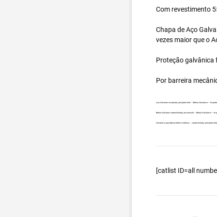
Com revestimento 55
Chapa de Aço Galval
vezes maior que o A
Proteção galvânica f
Por barreira mecâni
Aço Galvanew no atacado, principalmente – Bobina Galvalume – Importad
Bobina Galvanew carreta fechada, por exemplo – Bobina Galvalume – Imp
Galvalume para fabricar telhas metálicas – carreta fechada, principalme
[catlist ID=all num