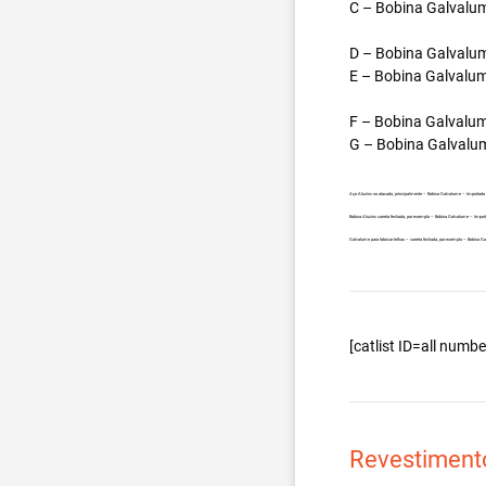
C – Bobina Galvalum
D – Bobina Galvalum
E – Bobina Galvalum
F – Bobina Galvalum
G – Bobina Galvalum
Aço Aluzinc no atacado, principalmente – Bobina Galvalume – Importada 
Bobina Aluzinc carreta fechada, por exemplo – Bobina Galvalume – Impor
Galvalume para fabricar telhas – carreta fechada, por exemplo – Bobina 
[catlist ID=all num
Revestiment