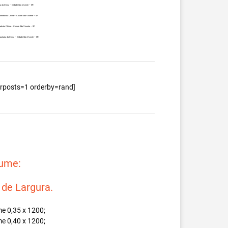
a da China – Cidade São Vicente – SP.
ortada da China – Cidade São Vicente – SP.
da da China – Cidade São Vicente – SP.
portada da China – Cidade São Vicente – SP.
berposts=1 orderby=rand]
lume:
e Largura.
e 0,35 x 1200;
e 0,40 x 1200;