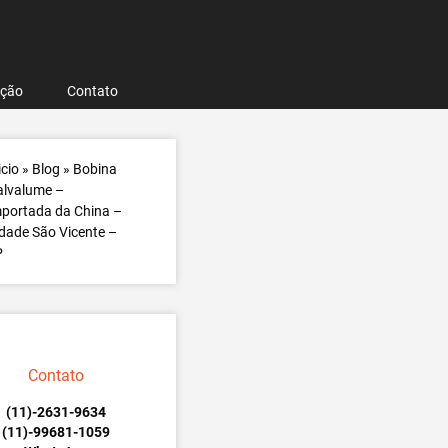
ação
Contato
icio
»
Blog
»
Bobina
alvalume –
portada da China –
dade São Vicente –
P
Contato
(11)-2631-9634
(11)-99681-1059