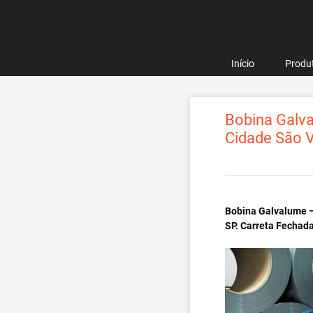
Pular
para
o
conteúdo
Início
Produ
Bobina Galva
Cidade São V
Bobina Galvalume –
SP. Carreta Fechad