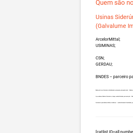
Quem são nos
Usinas Siderú
(Galvalume Im
ArcelorMittal;
USIMINAS;
CSN;
GERDAU;
BNDES – parceiro p
Bobina de Aço Galvalume distribuidor no atacado, principalmente – Bobi
Aço carbono, Bobina Galvalume, chapa, carreta fechada, por exemplo – B
Galvalume para fabricar telhas metálicas – carreta fechada 32 toneladas
[catlist ID=all num