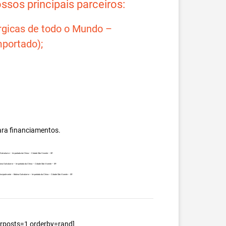
sos principais parceiros:
rgicas de todo o Mundo –
portado);
ara financiamentos.
na Galvalume – Importada da China – Cidade São Vicente – SP.
obina Galvalume – Importada da China – Cidade São Vicente – SP.
, principalmente – Bobina Galvalume – Importada da China – Cidade São Vicente – SP.
berposts=1 orderby=rand]