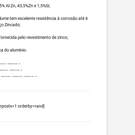
% Al-Zn, 43,5%Zn e 1,5%Si;
ume tem excelente resistência à corrosão até 4
ço Zincado;
ornecida pelo revestimento de zinco;
ca do alumínio.
a da China – Cidade São Vicente – SP.
ortada da China – Cidade São Vicente – SP.
nte – Bobina Galvalume – Importada da China – Cidade São Vicente – SP.
berposts=1 orderby=rand]