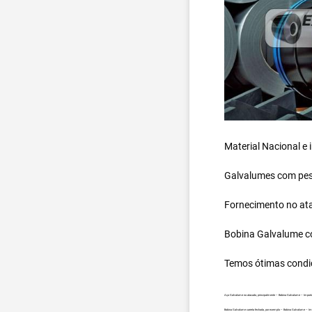
Material Nacional e
Galvalumes com peso
Fornecimento no ata
Bobina Galvalume
c
Temos ótimas condi
Aço Galvalume no atacado, principalmente – Bobina Galvalume – Importa
Bobina Galvalume carreta fechada, por exemplo – Bobina Galvalume – Im