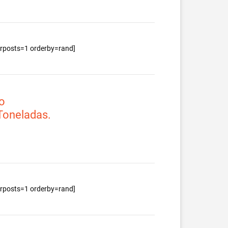
berposts=1 orderby=rand]
o
 Toneladas.
berposts=1 orderby=rand]