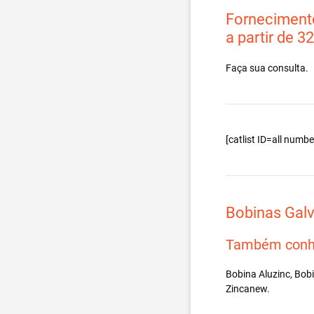
Fornecimento
a partir de 3
Faça sua consulta.
[catlist ID=all num
Bobinas Gal
Também conh
Bobina Aluzinc, Bob
Zincanew.