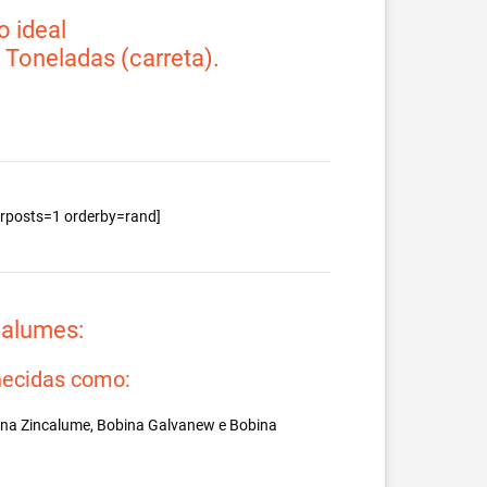
 ideal
2 Toneladas (carreta).
berposts=1 orderby=rand]
valumes:
ecidas como:
ina Zincalume, Bobina Galvanew e Bobina