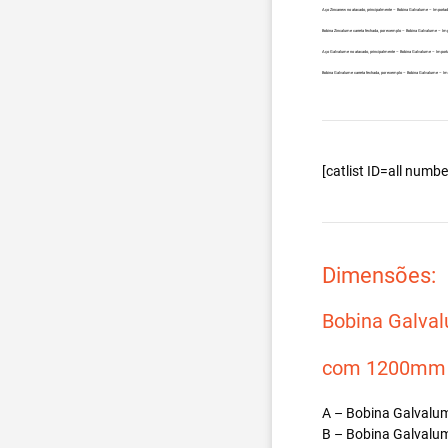
Aço Zincanew no atacado, principalmente – Bobina Galvalume – Importad
Bobina Zincalume carreta fechada, por exemplo – Bobina Galvalume – Imp
Aço Galvalume no atacado, principalmente – Bobina Galvalume – Importa
Bobina Galvalume carreta fechada, por exemplo – Bobina Galvalume – Im
[catlist ID=all num
Dimensões:
Bobina Galva
com 1200mm d
A – Bobina Galvalum
B – Bobina Galvalum