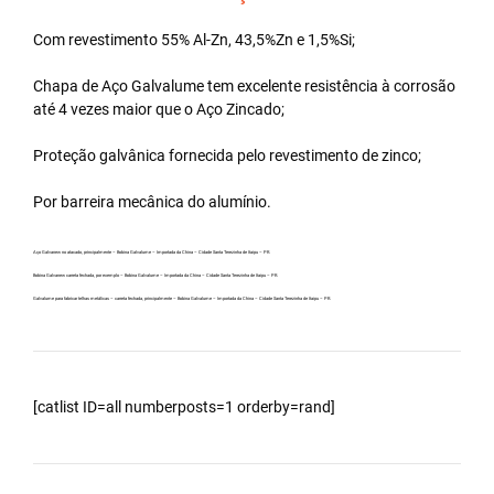
Com revestimento 55% Al-Zn, 43,5%Zn e 1,5%Si;
Chapa de Aço Galvalume tem excelente resistência à corrosão
até 4 vezes maior que o Aço Zincado;
Proteção galvânica fornecida pelo revestimento de zinco;
Por barreira mecânica do alumínio.
Aço Galvanew no atacado, principalmente – Bobina Galvalume – Importada da China – Cidade Santa Terezinha de Itaipu – PR.
Bobina Galvanew carreta fechada, por exemplo – Bobina Galvalume – Importada da China – Cidade Santa Terezinha de Itaipu – PR.
Galvalume para fabricar telhas metálicas – carreta fechada, principalmente – Bobina Galvalume – Importada da China – Cidade Santa Terezinha de Itaipu – PR.
[catlist ID=all numberposts=1 orderby=rand]