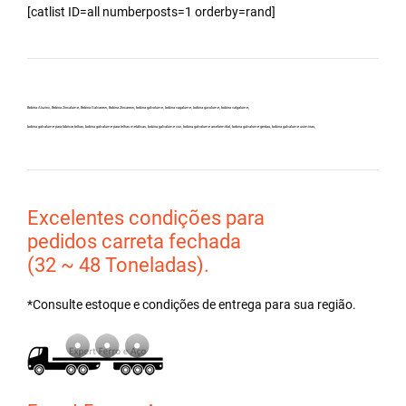
[catlist ID=all numberposts=1 orderby=rand]
Bobina Aluzinc, Bobina Zincalume, Bobina Galvanew, Bobina Zincanew, bobina galvolume, bobina vagalume, bobina gavolume, bobina valgalume,
bobina galvalume para fabricar telhas, bobina galvalume para telhas metálicas, bobina galvalume csn, bobina galvalume arcelormittal, bobina galvalume gerdau, bobina galvalume usiminas,
Excelentes condições para
pedidos carreta fechada
(32 ~ 48 Toneladas).
*Consulte estoque e condições de entrega para sua região.