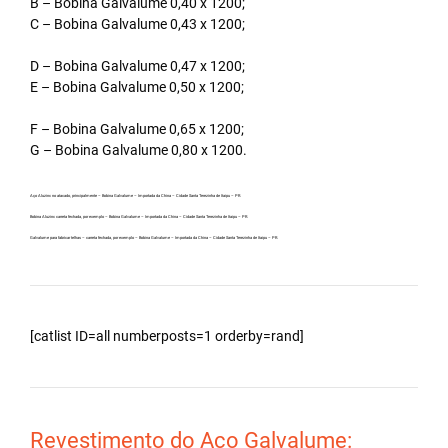
B – Bobina Galvalume 0,40 x 1200;
C – Bobina Galvalume 0,43 x 1200;
D – Bobina Galvalume 0,47 x 1200;
E – Bobina Galvalume 0,50 x 1200;
F – Bobina Galvalume 0,65 x 1200;
G – Bobina Galvalume 0,80 x 1200.
Aço Aluzinc no atacado, principalmente – Bobina Galvalume – Importada da China – Cidade Santa Terezinha de Itaipu – PR.
Bobina Aluzinc carreta fechada, por exemplo – Bobina Galvalume – Importada da China – Cidade Santa Terezinha de Itaipu – PR.
Galvalume para fabricar telhas – carreta fechada, por exemplo – Bobina Galvalume – Importada da China – Cidade Santa Terezinha de Itaipu – PR.
[catlist ID=all numberposts=1 orderby=rand]
Revestimento do Aço Galvalume: