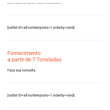
Bobina Galvalume carreta fechada, por exemplo – Bobina Galvalume – Importada da China – Cidade Santa Terezinha de Itaipu – PR.
[catlist ID=all numberposts=1 orderby=rand]
Fornecimento
a partir de 7 Toneladas.
Faça sua consulta.
[catlist ID=all numberposts=1 orderby=rand]