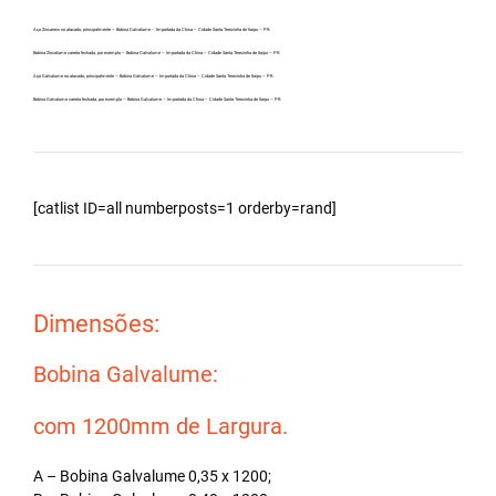
Aço Zincanew no atacado, principalmente – Bobina Galvalume – Importada da China – Cidade Santa Terezinha de Itaipu – PR.
Bobina Zincalume carreta fechada, por exemplo – Bobina Galvalume – Importada da China – Cidade Santa Terezinha de Itaipu – PR.
Aço Galvalume no atacado, principalmente – Bobina Galvalume – Importada da China – Cidade Santa Terezinha de Itaipu – PR.
Bobina Galvalume carreta fechada, por exemplo – Bobina Galvalume – Importada da China – Cidade Santa Terezinha de Itaipu – PR.
[catlist ID=all numberposts=1 orderby=rand]
Dimensões:
Bobina Galvalume:
com 1200mm de Largura.
A – Bobina Galvalume 0,35 x 1200;