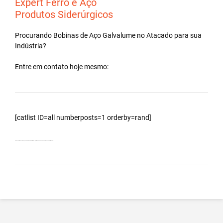
Expert Ferro e Aço
Produtos Siderúrgicos
Procurando Bobinas de
Aço Galvalume
no
Atacado
para sua
Indústria?
Entre em contato hoje mesmo:
[catlist ID=all numberposts=1 orderby=rand]
Bobinas Galvalumes e Aluzinc, principalmente Bobina Galvalume – Importada da China – Cidade Santa Terezinha de Itaipu – PR.