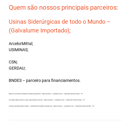
Quem são nossos principais parceiros:
Usinas Siderúrgicas de todo o Mundo –
(Galvalume Importado);
ArcelorMittal;
USIMINAS;
CSN;
GERDAU;
BNDES – parceiro para financiamentos.
Bobina de Aço Galvalume distribuidor no atacado, principalmente – Bobina Galvalume – Importada da China – Cidade Santa Terezinha de Itaipu – PR.
Aço carbono, Bobina Galvalume, chapa, carreta fechada, por exemplo – Bobina Galvalume – Importada da China – Cidade Santa Terezinha de Itaipu – PR.
Galvalume para fabricar telhas metálicas – carreta fechada 32 toneladas, principalmente – Bobina Galvalume – Importada da China – Cidade Santa Terezinha de Itaipu – PR.