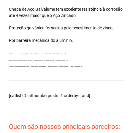
Chapa de Aço Galvalume tem excelente resistência à corrosão
até 4 vezes maior que o Aço Zincado;
Proteção galvânica fornecida pelo revestimento de zinco;
Por barreira mecânica do alumínio.
Aço Galvanew no atacado, principalmente – Bobina Galvalume – Importada da China – Cidade Potirendaba – SP.
Bobina Galvanew carreta fechada, por exemplo – Bobina Galvalume – Importada da China – Cidade Potirendaba – SP.
Galvalume para fabricar telhas metálicas – carreta fechada, principalmente – Bobina Galvalume – Importada da China – Cidade Potirendaba – SP.
[catlist ID=all numberposts=1 orderby=rand]
Quem são nossos principais parceiros: