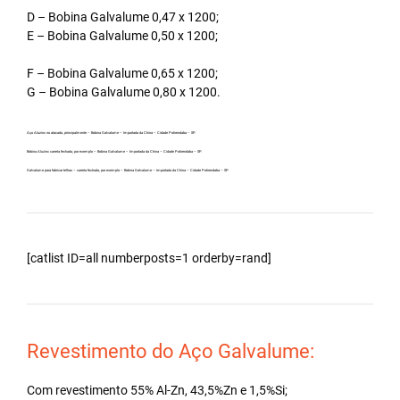
D – Bobina Galvalume 0,47 x 1200;
E – Bobina Galvalume 0,50 x 1200;
F – Bobina Galvalume 0,65 x 1200;
G – Bobina Galvalume 0,80 x 1200.
Aço Aluzinc no atacado, principalmente – Bobina Galvalume – Importada da China – Cidade Potirendaba – SP.
Bobina Aluzinc carreta fechada, por exemplo – Bobina Galvalume – Importada da China – Cidade Potirendaba – SP.
Galvalume para fabricar telhas – carreta fechada, por exemplo – Bobina Galvalume – Importada da China – Cidade Potirendaba – SP.
[catlist ID=all numberposts=1 orderby=rand]
Revestimento do Aço Galvalume:
Com revestimento 55% Al-Zn, 43,5%Zn e 1,5%Si;