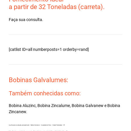
a partir de 32 Toneladas (carreta).
Faça sua consulta.
[catlist ID=all numberposts=1 orderby=rand]
Bobinas Galvalumes:
Também conhecidas como:
Bobina Aluzinc, Bobina Zincalume, Bobina Galvanew e Bobina
Zincanew.
Aço Zincanew no atacado, principalmente – Bobina Galvalume – Importada da China – Cidade Potirendaba – SP.