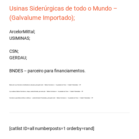
Usinas Siderúrgicas de todo o Mundo –
(Galvalume Importado);
ArcelorMittal;
USIMINAS;
CSN;
GERDAU;
BNDES – parceiro para financiamentos.
Bobina de Aço Galvalume distribuidor no atacado, principalmente – Bobina Galvalume – Importada da China – Cidade Potirendaba – SP.
Aço carbono, Bobina Galvalume, chapa, carreta fechada, por exemplo – Bobina Galvalume – Importada da China – Cidade Potirendaba – SP.
Galvalume para fabricar telhas metálicas – carreta fechada 32 toneladas, principalmente – Bobina Galvalume – Importada da China – Cidade Potirendaba – SP.
[catlist ID=all numberposts=1 orderby=rand]