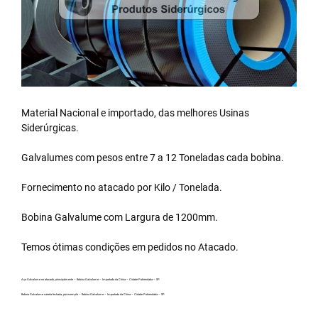
Material Nacional e importado, das melhores Usinas
Siderúrgicas.
Galvalumes com pesos entre 7 a 12 Toneladas cada bobina.
Fornecimento no atacado por Kilo / Tonelada.
Bobina Galvalume
com Largura de 1200mm.
Temos ótimas condições em pedidos no Atacado.
Aço Galvalume no atacado, principalmente – Bobina Galvalume – Importada da China – Cidade Potirendaba – SP.
Bobina Galvalume carreta fechada, por exemplo – Bobina Galvalume – Importada da China – Cidade Potirendaba – SP.