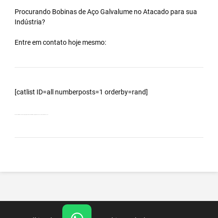
Procurando Bobinas de
Aço Galvalume
no
Atacado
para sua
Indústria?
Entre em contato hoje mesmo:
[catlist ID=all numberposts=1 orderby=rand]
Bobinas Galvalumes e Aluzinc, principalmente Bobina Galvalume – Importada da China – Cidade Potirendaba – SP.