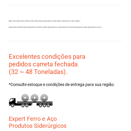
Bobina Aluzinc, Bobina Zincalume, Bobina Galvanew, Bobina Zincanew, bobina galvolume, bobina vagalume, bobina gavolume, bobina valgalume,
bobina galvalume para fabricar telhas, bobina galvalume para telhas metálicas, bobina galvalume csn, bobina galvalume arcelormittal, bobina galvalume gerdau, bobina galvalume usiminas,
Excelentes condições para
pedidos carreta fechada
(32 ~ 48 Toneladas).
*Consulte estoque e condições de entrega para sua região.
Expert Ferro e Aço
Produtos Siderúrgicos