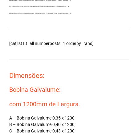
Bobina Zincalume carreta fechada, por exemplo – Bobina Galvalume – Importada da China – Cidade Potirendaba – SP.
Aço Galvalume no atacado, principalmente – Bobina Galvalume – Importada da China – Cidade Potirendaba – SP.
Bobina Galvalume carreta fechada, por exemplo – Bobina Galvalume – Importada da China – Cidade Potirendaba – SP.
[catlist ID=all numberposts=1 orderby=rand]
Dimensões:
Bobina Galvalume:
com 1200mm de Largura.
A – Bobina Galvalume 0,35 x 1200;
B – Bobina Galvalume 0,40 x 1200;
C – Bobina Galvalume 0,43 x 1200;