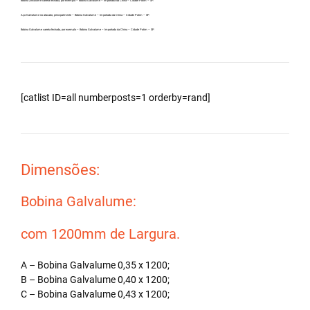
Bobina Zincalume carreta fechada, por exemplo – Bobina Galvalume – Importada da China – Cidade Potim – SP.
Aço Galvalume no atacado, principalmente – Bobina Galvalume – Importada da China – Cidade Potim – SP.
Bobina Galvalume carreta fechada, por exemplo – Bobina Galvalume – Importada da China – Cidade Potim – SP.
[catlist ID=all numberposts=1 orderby=rand]
Dimensões:
Bobina Galvalume:
com 1200mm de Largura.
A – Bobina Galvalume 0,35 x 1200;
B – Bobina Galvalume 0,40 x 1200;
C – Bobina Galvalume 0,43 x 1200;