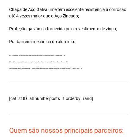
Chapa de Aço Galvalume tem excelente resistência à corrosão
até 4 vezes maior que o Aço Zincado;
Proteção galvânica fornecida pelo revestimento de zinco;
Por barreira mecânica do alumínio.
Aço Galvanew no atacado, principalmente – Bobina Galvalume – Importada da China – Cidade Potim – SP.
Bobina Galvanew carreta fechada, por exemplo – Bobina Galvalume – Importada da China – Cidade Potim – SP.
Galvalume para fabricar telhas metálicas – carreta fechada, principalmente – Bobina Galvalume – Importada da China – Cidade Potim – SP.
[catlist ID=all numberposts=1 orderby=rand]
Quem são nossos principais parceiros: