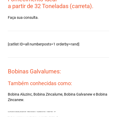
a partir de 32 Toneladas (carreta).
Faça sua consulta.
[catlist ID=all numberposts=1 orderby=rand]
Bobinas Galvalumes:
Também conhecidas como:
Bobina Aluzinc, Bobina Zincalume, Bobina Galvanew e Bobina
Zincanew.
Aço Zincanew no atacado, principalmente – Bobina Galvalume – Importada da China – Cidade Potim – SP.