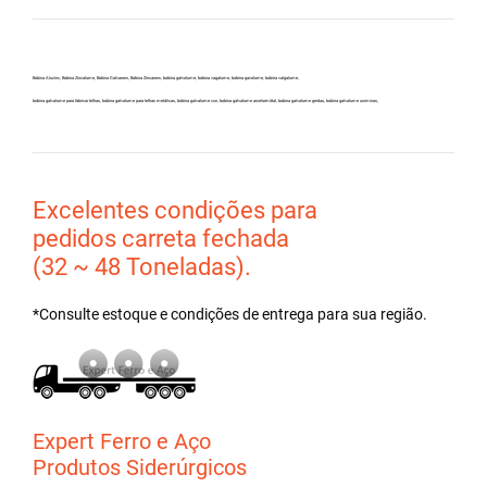
Bobina Aluzinc, Bobina Zincalume, Bobina Galvanew, Bobina Zincanew, bobina galvolume, bobina vagalume, bobina gavolume, bobina valgalume,
bobina galvalume para fabricar telhas, bobina galvalume para telhas metálicas, bobina galvalume csn, bobina galvalume arcelormittal, bobina galvalume gerdau, bobina galvalume usiminas,
Excelentes condições para
pedidos carreta fechada
(32 ~ 48 Toneladas).
*Consulte estoque e condições de entrega para sua região.
Expert Ferro e Aço
Produtos Siderúrgicos