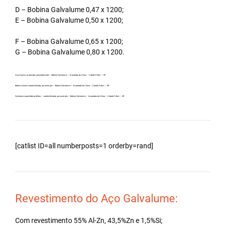
D – Bobina Galvalume 0,47 x 1200;
E – Bobina Galvalume 0,50 x 1200;
F – Bobina Galvalume 0,65 x 1200;
G – Bobina Galvalume 0,80 x 1200.
Aço Aluzinc no atacado, principalmente – Bobina Galvalume – Importada da China – Cidade Potim – SP.
Bobina Aluzinc carreta fechada, por exemplo – Bobina Galvalume – Importada da China – Cidade Potim – SP.
Galvalume para fabricar telhas – carreta fechada, por exemplo – Bobina Galvalume – Importada da China – Cidade Potim – SP.
[catlist ID=all numberposts=1 orderby=rand]
Revestimento do Aço Galvalume:
Com revestimento 55% Al-Zn, 43,5%Zn e 1,5%Si;