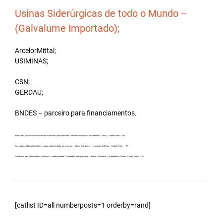
Usinas Siderúrgicas de todo o Mundo –
(Galvalume Importado);
ArcelorMittal;
USIMINAS;
CSN;
GERDAU;
BNDES – parceiro para financiamentos.
Bobina de Aço Galvalume distribuidor no atacado, principalmente – Bobina Galvalume – Importada da China – Cidade Potim – SP.
Aço carbono, Bobina Galvalume, chapa, carreta fechada, por exemplo – Bobina Galvalume – Importada da China – Cidade Potim – SP.
Galvalume para fabricar telhas metálicas – carreta fechada 32 toneladas, principalmente – Bobina Galvalume – Importada da China – Cidade Potim – SP.
[catlist ID=all numberposts=1 orderby=rand]