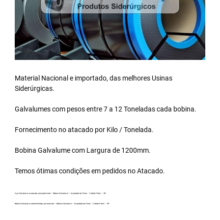
Material Nacional e importado, das melhores Usinas
Siderúrgicas.
Galvalumes com pesos entre 7 a 12 Toneladas cada bobina.
Fornecimento no atacado por Kilo / Tonelada.
Bobina Galvalume
com Largura de 1200mm.
Temos ótimas condições em pedidos no Atacado.
Aço Galvalume no atacado, principalmente – Bobina Galvalume – Importada da China – Cidade Potim – SP.
Bobina Galvalume carreta fechada, por exemplo – Bobina Galvalume – Importada da China – Cidade Potim – SP.