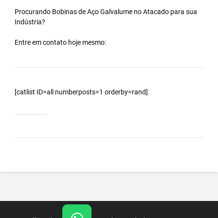
Procurando Bobinas de
Aço Galvalume
no
Atacado
para sua
Indústria?
Entre em contato hoje mesmo:
[catlist ID=all numberposts=1 orderby=rand]
Bobinas Galvalumes e Aluzinc, principalmente Bobina Galvalume – Importada da China – Cidade Potim – SP.