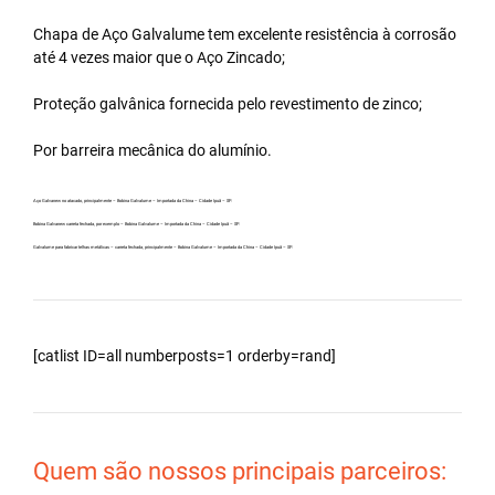
Chapa de Aço Galvalume tem excelente resistência à corrosão
até 4 vezes maior que o Aço Zincado;
Proteção galvânica fornecida pelo revestimento de zinco;
Por barreira mecânica do alumínio.
Aço Galvanew no atacado, principalmente – Bobina Galvalume – Importada da China – Cidade Ipuã – SP.
Bobina Galvanew carreta fechada, por exemplo – Bobina Galvalume – Importada da China – Cidade Ipuã – SP.
Galvalume para fabricar telhas metálicas – carreta fechada, principalmente – Bobina Galvalume – Importada da China – Cidade Ipuã – SP.
[catlist ID=all numberposts=1 orderby=rand]
Quem são nossos principais parceiros: