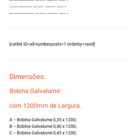
Bobina Zincalume carreta fechada, por exemplo – Bobina Galvalume – Importada da China – Cidade Ipuã – SP.
Aço Galvalume no atacado, principalmente – Bobina Galvalume – Importada da China – Cidade Ipuã – SP.
Bobina Galvalume carreta fechada, por exemplo – Bobina Galvalume – Importada da China – Cidade Ipuã – SP.
[catlist ID=all numberposts=1 orderby=rand]
Dimensões:
Bobina Galvalume:
com 1200mm de Largura.
A – Bobina Galvalume 0,35 x 1200;
B – Bobina Galvalume 0,40 x 1200;
C – Bobina Galvalume 0,43 x 1200;