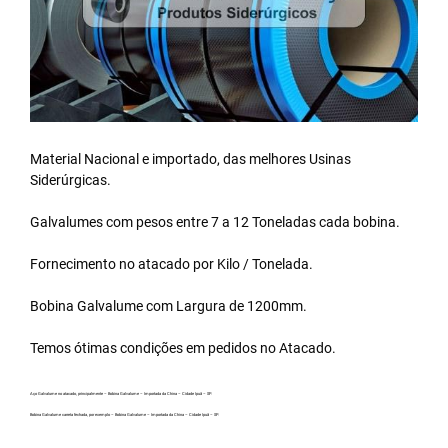
Material Nacional e importado, das melhores Usinas
Siderúrgicas.
Galvalumes com pesos entre 7 a 12 Toneladas cada bobina.
Fornecimento no atacado por Kilo / Tonelada.
Bobina Galvalume
com Largura de 1200mm.
Temos ótimas condições em pedidos no Atacado.
Aço Galvalume no atacado, principalmente – Bobina Galvalume – Importada da China – Cidade Ipuã – SP.
Bobina Galvalume carreta fechada, por exemplo – Bobina Galvalume – Importada da China – Cidade Ipuã – SP.