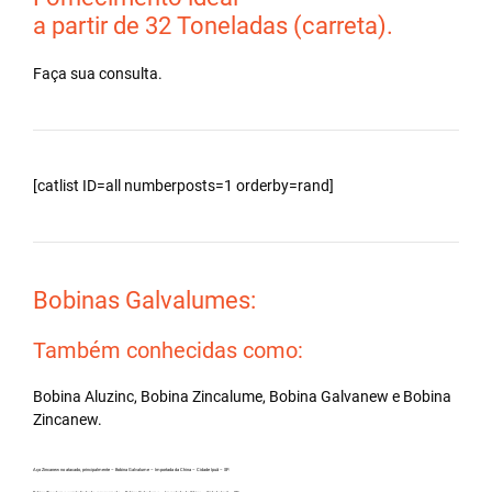
a partir de 32 Toneladas (carreta).
Faça sua consulta.
[catlist ID=all numberposts=1 orderby=rand]
Bobinas Galvalumes:
Também conhecidas como:
Bobina Aluzinc, Bobina Zincalume, Bobina Galvanew e Bobina
Zincanew.
Aço Zincanew no atacado, principalmente – Bobina Galvalume – Importada da China – Cidade Ipuã – SP.