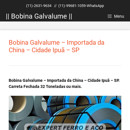
Pular
(11)-2631-9634
//
(11)-99681-1059-WhatsApp
para
|| Bobina Galvalume ||
o
Menu
conteúdo
Bobina Galvalume – Importada da
China – Cidade Ipuã – SP
Bobina Galvalume – Importada da China – Cidade Ipuã – SP.
Carreta Fechada 32 Toneladas ou mais.