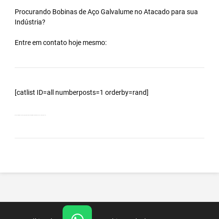
Procurando Bobinas de
Aço Galvalume
no
Atacado
para sua
Indústria?
Entre em contato hoje mesmo:
[catlist ID=all numberposts=1 orderby=rand]
Bobinas Galvalumes e Aluzinc, principalmente Bobina Galvalume – Importada da China – Cidade Ipuã – SP.