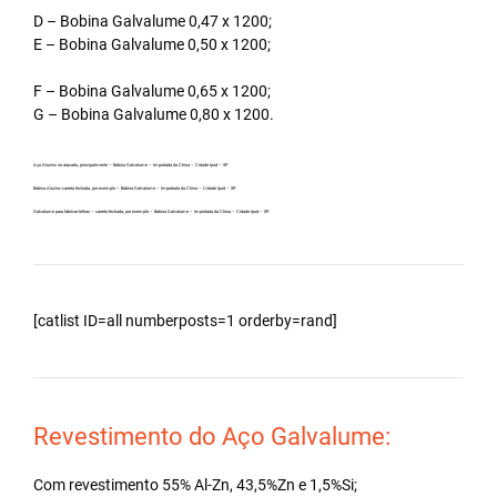
D – Bobina Galvalume 0,47 x 1200;
E – Bobina Galvalume 0,50 x 1200;
F – Bobina Galvalume 0,65 x 1200;
G – Bobina Galvalume 0,80 x 1200.
Aço Aluzinc no atacado, principalmente – Bobina Galvalume – Importada da China – Cidade Ipuã – SP.
Bobina Aluzinc carreta fechada, por exemplo – Bobina Galvalume – Importada da China – Cidade Ipuã – SP.
Galvalume para fabricar telhas – carreta fechada, por exemplo – Bobina Galvalume – Importada da China – Cidade Ipuã – SP.
[catlist ID=all numberposts=1 orderby=rand]
Revestimento do Aço Galvalume:
Com revestimento 55% Al-Zn, 43,5%Zn e 1,5%Si;