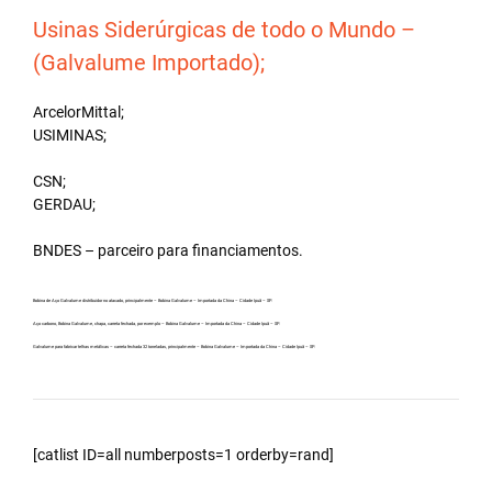
Usinas Siderúrgicas de todo o Mundo –
(Galvalume Importado);
ArcelorMittal;
USIMINAS;
CSN;
GERDAU;
BNDES – parceiro para financiamentos.
Bobina de Aço Galvalume distribuidor no atacado, principalmente – Bobina Galvalume – Importada da China – Cidade Ipuã – SP.
Aço carbono, Bobina Galvalume, chapa, carreta fechada, por exemplo – Bobina Galvalume – Importada da China – Cidade Ipuã – SP.
Galvalume para fabricar telhas metálicas – carreta fechada 32 toneladas, principalmente – Bobina Galvalume – Importada da China – Cidade Ipuã – SP.
[catlist ID=all numberposts=1 orderby=rand]