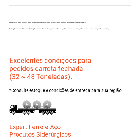
Bobina Aluzinc, Bobina Zincalume, Bobina Galvanew, Bobina Zincanew, bobina galvolume, bobina vagalume, bobina gavolume, bobina valgalume,
bobina galvalume para fabricar telhas, bobina galvalume para telhas metálicas, bobina galvalume csn, bobina galvalume arcelormittal, bobina galvalume gerdau, bobina galvalume usiminas,
Excelentes condições para
pedidos carreta fechada
(32 ~ 48 Toneladas).
*Consulte estoque e condições de entrega para sua região.
Expert Ferro e Aço
Produtos Siderúrgicos