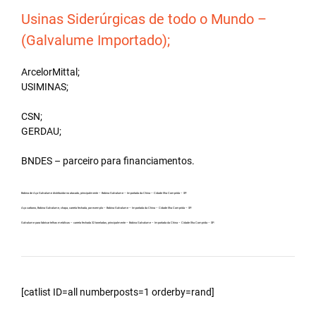
Usinas Siderúrgicas de todo o Mundo –
(Galvalume Importado);
ArcelorMittal;
USIMINAS;
CSN;
GERDAU;
BNDES – parceiro para financiamentos.
Bobina de Aço Galvalume distribuidor no atacado, principalmente – Bobina Galvalume – Importada da China – Cidade Ilha Comprida – SP.
Aço carbono, Bobina Galvalume, chapa, carreta fechada, por exemplo – Bobina Galvalume – Importada da China – Cidade Ilha Comprida – SP.
Galvalume para fabricar telhas metálicas – carreta fechada 32 toneladas, principalmente – Bobina Galvalume – Importada da China – Cidade Ilha Comprida – SP.
[catlist ID=all numberposts=1 orderby=rand]