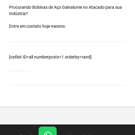
Procurando Bobinas de
Aço Galvalume
no
Atacado
para sua
Indústria?
Entre em contato hoje mesmo:
[catlist ID=all numberposts=1 orderby=rand]
Bobinas Galvalumes e Aluzinc, principalmente Bobina Galvalume – Importada da China – Cidade Ilha Comprida – SP.