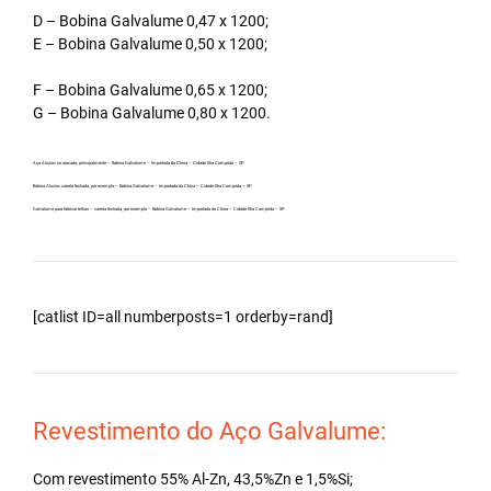
D – Bobina Galvalume 0,47 x 1200;
E – Bobina Galvalume 0,50 x 1200;
F – Bobina Galvalume 0,65 x 1200;
G – Bobina Galvalume 0,80 x 1200.
Aço Aluzinc no atacado, principalmente – Bobina Galvalume – Importada da China – Cidade Ilha Comprida – SP.
Bobina Aluzinc carreta fechada, por exemplo – Bobina Galvalume – Importada da China – Cidade Ilha Comprida – SP.
Galvalume para fabricar telhas – carreta fechada, por exemplo – Bobina Galvalume – Importada da China – Cidade Ilha Comprida – SP.
[catlist ID=all numberposts=1 orderby=rand]
Revestimento do Aço Galvalume:
Com revestimento 55% Al-Zn, 43,5%Zn e 1,5%Si;