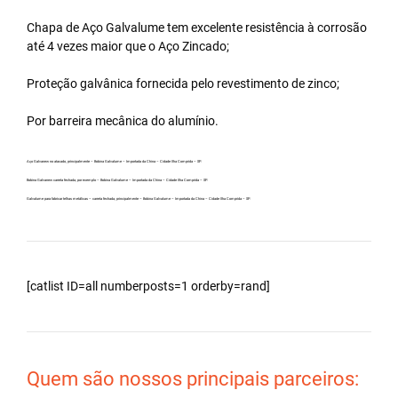
Chapa de Aço Galvalume tem excelente resistência à corrosão
até 4 vezes maior que o Aço Zincado;
Proteção galvânica fornecida pelo revestimento de zinco;
Por barreira mecânica do alumínio.
Aço Galvanew no atacado, principalmente – Bobina Galvalume – Importada da China – Cidade Ilha Comprida – SP.
Bobina Galvanew carreta fechada, por exemplo – Bobina Galvalume – Importada da China – Cidade Ilha Comprida – SP.
Galvalume para fabricar telhas metálicas – carreta fechada, principalmente – Bobina Galvalume – Importada da China – Cidade Ilha Comprida – SP.
[catlist ID=all numberposts=1 orderby=rand]
Quem são nossos principais parceiros: