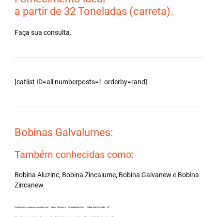
a partir de 32 Toneladas (carreta).
Faça sua consulta.
[catlist ID=all numberposts=1 orderby=rand]
Bobinas Galvalumes:
Também conhecidas como:
Bobina Aluzinc, Bobina Zincalume, Bobina Galvanew e Bobina
Zincanew.
Aço Zincanew no atacado, principalmente – Bobina Galvalume – Importada da China – Cidade Ilha Comprida – SP.