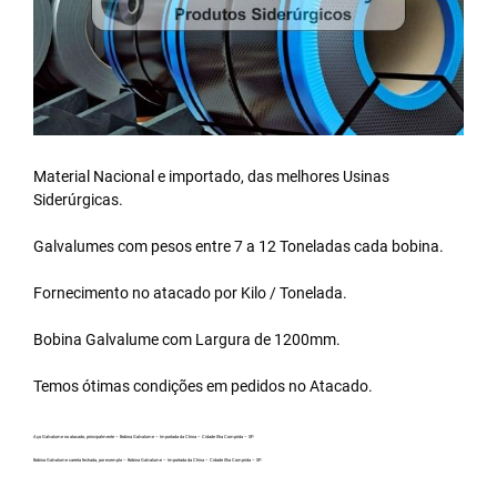
Material Nacional e importado, das melhores Usinas
Siderúrgicas.
Galvalumes com pesos entre 7 a 12 Toneladas cada bobina.
Fornecimento no atacado por Kilo / Tonelada.
Bobina Galvalume
com Largura de 1200mm.
Temos ótimas condições em pedidos no Atacado.
Aço Galvalume no atacado, principalmente – Bobina Galvalume – Importada da China – Cidade Ilha Comprida – SP.
Bobina Galvalume carreta fechada, por exemplo – Bobina Galvalume – Importada da China – Cidade Ilha Comprida – SP.