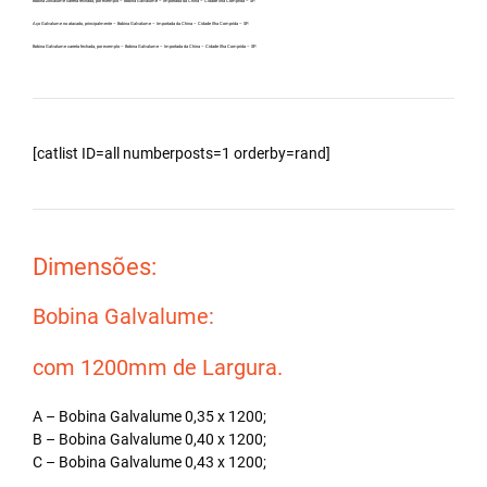
Bobina Zincalume carreta fechada, por exemplo – Bobina Galvalume – Importada da China – Cidade Ilha Comprida – SP.
Aço Galvalume no atacado, principalmente – Bobina Galvalume – Importada da China – Cidade Ilha Comprida – SP.
Bobina Galvalume carreta fechada, por exemplo – Bobina Galvalume – Importada da China – Cidade Ilha Comprida – SP.
[catlist ID=all numberposts=1 orderby=rand]
Dimensões:
Bobina Galvalume:
com 1200mm de Largura.
A – Bobina Galvalume 0,35 x 1200;
B – Bobina Galvalume 0,40 x 1200;
C – Bobina Galvalume 0,43 x 1200;