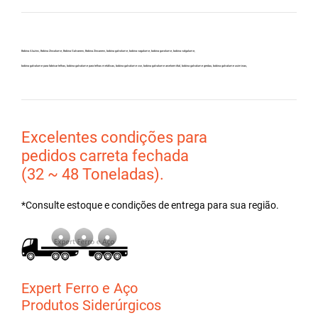
Bobina Aluzinc, Bobina Zincalume, Bobina Galvanew, Bobina Zincanew, bobina galvolume, bobina vagalume, bobina gavolume, bobina valgalume,
bobina galvalume para fabricar telhas, bobina galvalume para telhas metálicas, bobina galvalume csn, bobina galvalume arcelormittal, bobina galvalume gerdau, bobina galvalume usiminas,
Excelentes condições para
pedidos carreta fechada
(32 ~ 48 Toneladas).
*Consulte estoque e condições de entrega para sua região.
Expert Ferro e Aço
Produtos Siderúrgicos