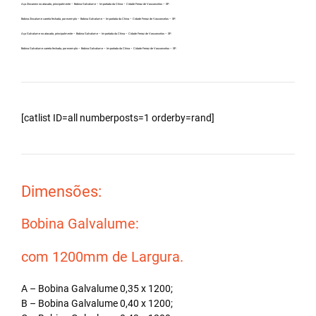
Aço Zincanew no atacado, principalmente – Bobina Galvalume – Importada da China – Cidade Ferraz de Vasconcelos – SP.
Bobina Zincalume carreta fechada, por exemplo – Bobina Galvalume – Importada da China – Cidade Ferraz de Vasconcelos – SP.
Aço Galvalume no atacado, principalmente – Bobina Galvalume – Importada da China – Cidade Ferraz de Vasconcelos – SP.
Bobina Galvalume carreta fechada, por exemplo – Bobina Galvalume – Importada da China – Cidade Ferraz de Vasconcelos – SP.
[catlist ID=all numberposts=1 orderby=rand]
Dimensões:
Bobina Galvalume:
com 1200mm de Largura.
A – Bobina Galvalume 0,35 x 1200;
B – Bobina Galvalume 0,40 x 1200;