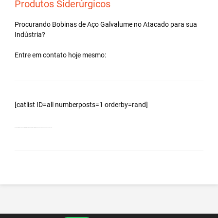
Produtos Siderúrgicos
Procurando Bobinas de
Aço Galvalume
no
Atacado
para sua
Indústria?
Entre em contato hoje mesmo:
[catlist ID=all numberposts=1 orderby=rand]
Bobinas Galvalumes e Aluzinc, principalmente Bobina Galvalume – Importada da China – Cidade Ferraz de Vasconcelos – SP.