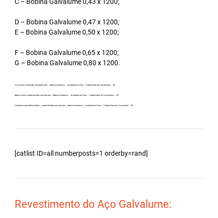
C – Bobina Galvalume 0,43 x 1200;
D – Bobina Galvalume 0,47 x 1200;
E – Bobina Galvalume 0,50 x 1200;
F – Bobina Galvalume 0,65 x 1200;
G – Bobina Galvalume 0,80 x 1200.
Aço Aluzinc no atacado, principalmente – Bobina Galvalume – Importada da China – Cidade Ferraz de Vasconcelos – SP.
Bobina Aluzinc carreta fechada, por exemplo – Bobina Galvalume – Importada da China – Cidade Ferraz de Vasconcelos – SP.
Galvalume para fabricar telhas – carreta fechada, por exemplo – Bobina Galvalume – Importada da China – Cidade Ferraz de Vasconcelos – SP.
[catlist ID=all numberposts=1 orderby=rand]
Revestimento do Aço Galvalume: