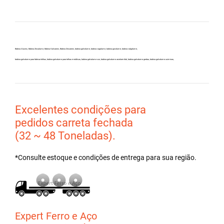
Bobina Aluzinc, Bobina Zincalume, Bobina Galvanew, Bobina Zincanew, bobina galvolume, bobina vagalume, bobina gavolume, bobina valgalume,
bobina galvalume para fabricar telhas, bobina galvalume para telhas metálicas, bobina galvalume csn, bobina galvalume arcelormittal, bobina galvalume gerdau, bobina galvalume usiminas,
Excelentes condições para
pedidos carreta fechada
(32 ~ 48 Toneladas).
*Consulte estoque e condições de entrega para sua região.
Expert Ferro e Aço