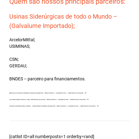
Quem são nossos principais parceiros:
Usinas Siderúrgicas de todo o Mundo –
(Galvalume Importado);
ArcelorMittal;
USIMINAS;
CSN;
GERDAU;
BNDES – parceiro para financiamentos.
Bobina de Aço Galvalume distribuidor no atacado, principalmente – Bobina Galvalume – Importada da China – Cidade Ferraz de Vasconcelos – SP.
Aço carbono, Bobina Galvalume, chapa, carreta fechada, por exemplo – Bobina Galvalume – Importada da China – Cidade Ferraz de Vasconcelos – SP.
Galvalume para fabricar telhas metálicas – carreta fechada 32 toneladas, principalmente – Bobina Galvalume – Importada da China – Cidade Ferraz de Vasconcelos – SP.
[catlist ID=all numberposts=1 orderby=rand]