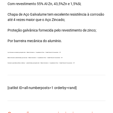
Com revestimento 55% Al-Zn, 43,5%Zn e 1,5%Si;
Chapa de Aço Galvalume tem excelente resistência à corrosão
até 4 vezes maior que o Aço Zincado;
Proteção galvânica fornecida pelo revestimento de zinco;
Por barreira mecânica do alumínio.
Aço Galvanew no atacado, principalmente – Bobina Galvalume – Importada da China – Cidade Ferraz de Vasconcelos – SP.
Bobina Galvanew carreta fechada, por exemplo – Bobina Galvalume – Importada da China – Cidade Ferraz de Vasconcelos – SP.
Galvalume para fabricar telhas metálicas – carreta fechada, principalmente – Bobina Galvalume – Importada da China – Cidade Ferraz de Vasconcelos – SP.
[catlist ID=all numberposts=1 orderby=rand]