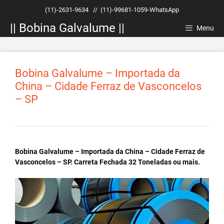
Pular
(11)-2631-9634
//
(11)-99681-1059-WhatsApp
para
|| Bobina Galvalume ||
o
Menu
conteúdo
Bobina Galvalume – Importada da
China – Cidade Ferraz de Vasconcelos
– SP
Bobina Galvalume – Importada da China – Cidade Ferraz de
Vasconcelos – SP. Carreta Fechada 32 Toneladas ou mais.